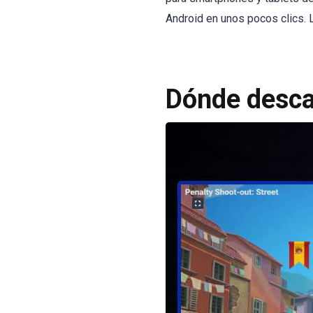
Android en unos pocos clics. L
Dónde desca