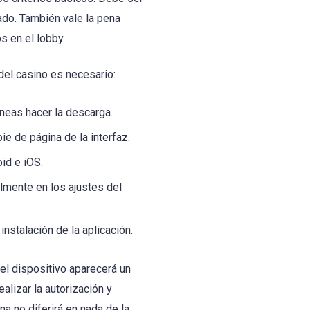
cado. También vale la pena
s en el lobby.
 del casino es necesario:
laneas hacer la descarga.
ie de página de la interfaz.
id e iOS.
lmente en los ajustes del
 instalación de la aplicación.
del dispositivo aparecerá un
alizar la autorización y
na no diferirá en nada de la