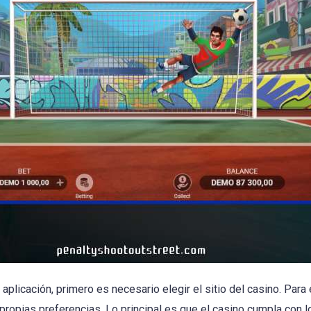
a aplicación, primero es necesario elegir el sitio del casino. Par
 propias preferencias. Lo principal es que el casino cumpla con l