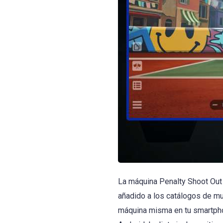
La máquina Penalty Shoot Out 
añadido a los catálogos de mu
máquina misma en tu smartphon