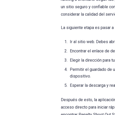
un sitio seguro y confiable co
considerar la calidad del serv
La siguiente etapa es pasar a 
Ir al sitio web. Debes abr
Encontrar el enlace de de
Elegir la dirección para 
Permitir el guardado de 
dispositivo.
Esperar la descarga y real
Después de esto, la aplicación
acceso directo para iniciar ráp
encontrar Penalty Shoot Out St