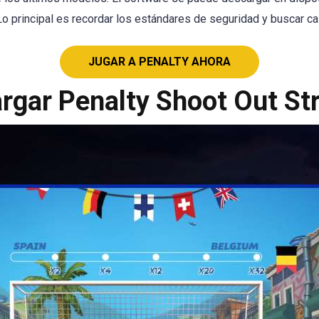
o principal es recordar los estándares de seguridad y buscar ca
JUGAR A PENALTY AHORA
rgar Penalty Shoot Out St