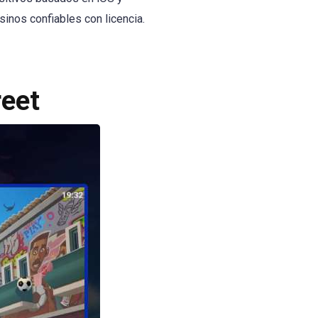
sinos confiables con licencia.
reet