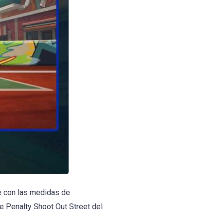
te con las medidas de
de Penalty Shoot Out Street del