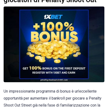
Un impressionante programma di bonus è un’eccellente
opportunità per aumentare il bankroll per giocare a Penalty
Shoot Out Street già nella fase di familiarizzazione con la