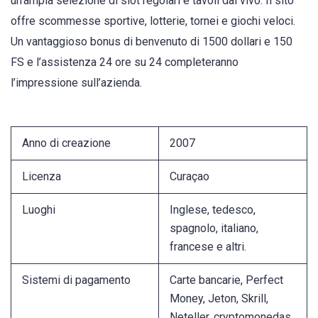
un’ampia selezione di slot regolari e tavoli dal vivo. Il sito
offre scommesse sportive, lotterie, tornei e giochi veloci.
Un vantaggioso bonus di benvenuto di 1500 dollari e 150
FS e l’assistenza 24 ore su 24 completeranno
l’impressione sull’azienda.
Anno di creazione
2007
Licenza
Curaçao
Luoghi
Inglese, tedesco,
spagnolo, italiano,
francese e altri.
Sistemi di pagamento
Carte bancarie, Perfect
Money, Jeton, Skrill,
Neteller, cryptomonedas