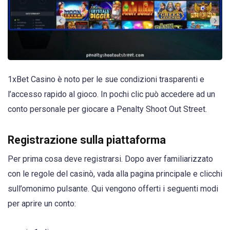
1xBet Casino è noto per le sue condizioni trasparenti e
l’accesso rapido al gioco. In pochi clic può accedere ad un
conto personale per giocare a Penalty Shoot Out Street.
Registrazione sulla piattaforma
Per prima cosa deve registrarsi. Dopo aver familiarizzato
con le regole del casinò, vada alla pagina principale e clicchi
sull’omonimo pulsante. Qui vengono offerti i seguenti modi
per aprire un conto: