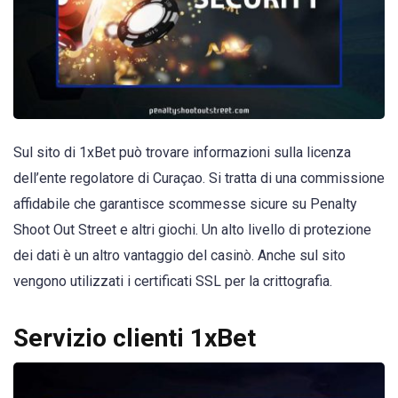
Sul sito di 1xBet può trovare informazioni sulla licenza
dell’ente regolatore di Curaçao. Si tratta di una commissione
affidabile che garantisce scommesse sicure su Penalty
Shoot Out Street e altri giochi. Un alto livello di protezione
dei dati è un altro vantaggio del casinò. Anche sul sito
vengono utilizzati i certificati SSL per la crittografia.
Servizio clienti 1xBet