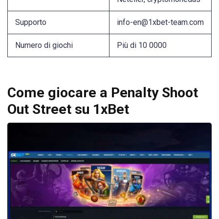
Supporto
info-en@1xbet-team.com
Numero di giochi
Più di 10 0000
Come giocare a Penalty Shoot
Out Street su 1xBet